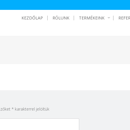
KEZDŐLAP
RÓLUNK
TERMÉKEINK
REFE
ezőket
*
karakterrel jelöltük