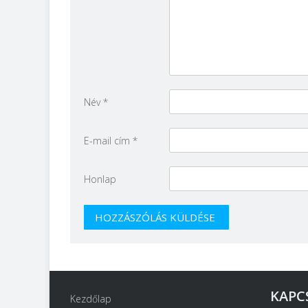
Név
*
E-mail cím
*
Honlap
KAPC
Kezdőlap