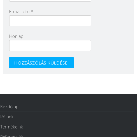
E-mail cím
*
Honlap
Kezdőlap
Rólunk
Termékeink
Referenciák