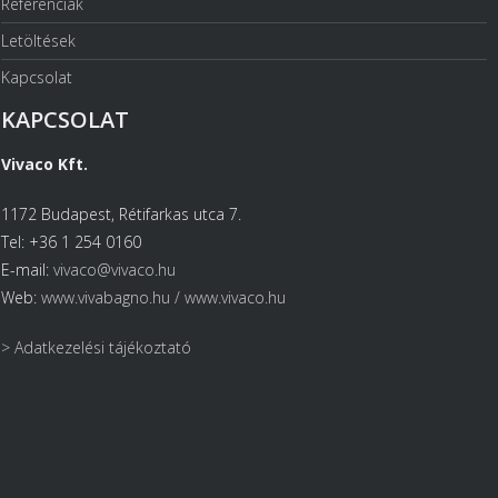
Referenciák
Letöltések
Kapcsolat
KAPCSOLAT
Vivaco Kft.
1172 Budapest, Rétifarkas utca 7.
Tel: +36 1 254 0160
E-mail:
vivaco@vivaco.hu
Web:
www.vivabagno.hu /
www.vivaco.hu
> Adatkezelési tájékoztató