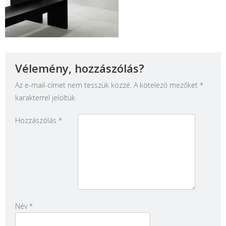
Vélemény, hozzászólás?
Az e-mail-címet nem tesszük közzé.
A kötelező mezőket
*
karakterrel jelöltük
Hozzászólás
*
Név
*