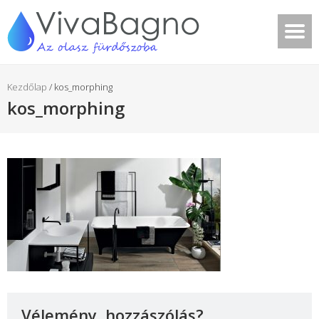
Kezdőlap
/
kos_morphing
kos_morphing
Vélemény, hozzászólás?