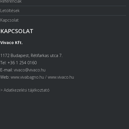
Referenciák
Letöltések
Kapcsolat
KAPCSOLAT
Vivaco Kft.
1172 Budapest, Rétifarkas utca 7.
Tel: +36 1 254 0160
E-mail:
vivaco@vivaco.hu
Web:
www.vivabagno.hu /
www.vivaco.hu
> Adatkezelési tájékoztató