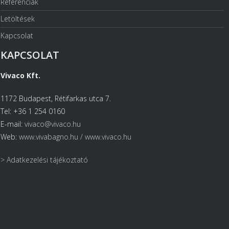
Referenciák
Letöltések
Kapcsolat
KAPCSOLAT
Vivaco Kft.
1172 Budapest, Rétifarkas utca 7.
Tel: +36 1 254 0160
E-mail:
vivaco@vivaco.hu
Web:
www.vivabagno.hu /
www.vivaco.hu
> Adatkezelési tájékoztató