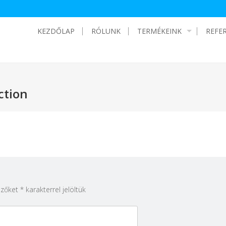
KEZDŐLAP
RÓLUNK
TERMÉKEINK
REFE
ction
ezőket
*
karakterrel jelöltük