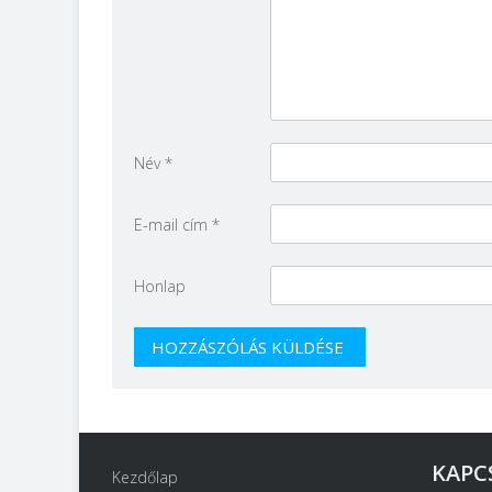
Név
*
E-mail cím
*
Honlap
KAPC
Kezdőlap