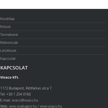
Kezdőlap
Rólunk
Termékeink
Referenciák
Letöltések
Kapcsolat
KAPCSOLAT
Vivaco Kft.
1172 Budapest, Rétifarkas utca 7.
Tel: +36 1 254 0160
E-mail:
vivaco@vivaco.hu
Web:
www.vivabagno.hu /
www.vivaco.hu