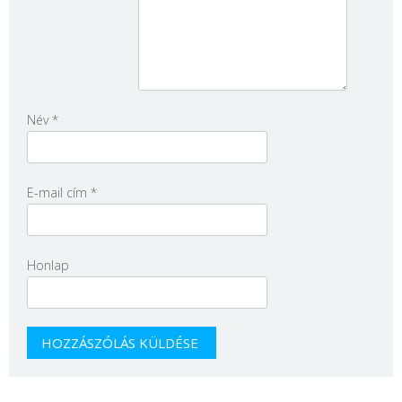
Név
*
E-mail cím
*
Honlap