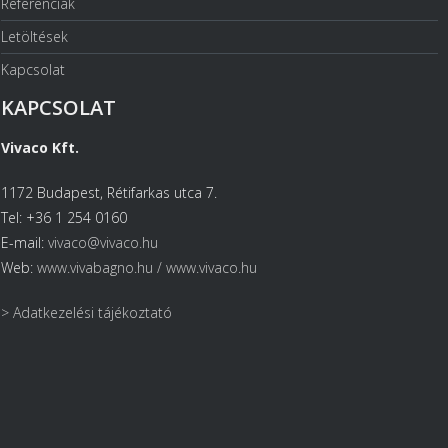
Referenciák
Letöltések
Kapcsolat
KAPCSOLAT
Vivaco Kft.
1172 Budapest, Rétifarkas utca 7.
Tel: +36 1 254 0160
E-mail:
vivaco@vivaco.hu
Web:
www.vivabagno.hu /
www.vivaco.hu
> Adatkezelési tájékoztató