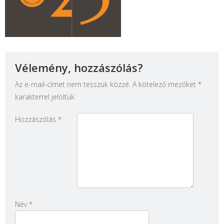
Vélemény, hozzászólás?
Az e-mail-címet nem tesszük közzé.
A kötelező mezőket
*
karakterrel jelöltük
Hozzászólás
*
Név
*