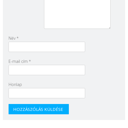
Név
*
E-mail cím
*
Honlap