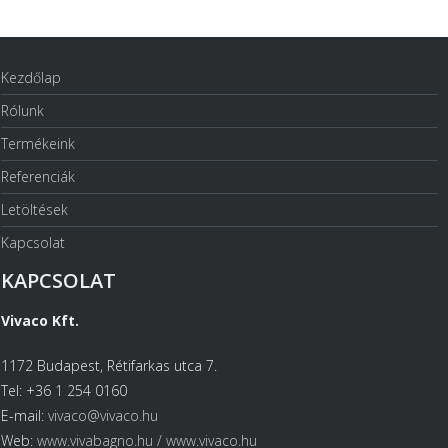
Kezdőlap
Rólunk
Termékeink
Referenciák
Letöltések
Kapcsolat
KAPCSOLAT
Vivaco Kft.
1172 Budapest, Rétifarkas utca 7.
Tel: +36 1 254 0160
E-mail:
vivaco@vivaco.hu
Web:
www.vivabagno.hu /
www.vivaco.hu