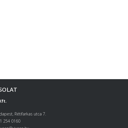
SOLAT
Kft.
apest, Rétifarkas utca 7.
 1 254 0160