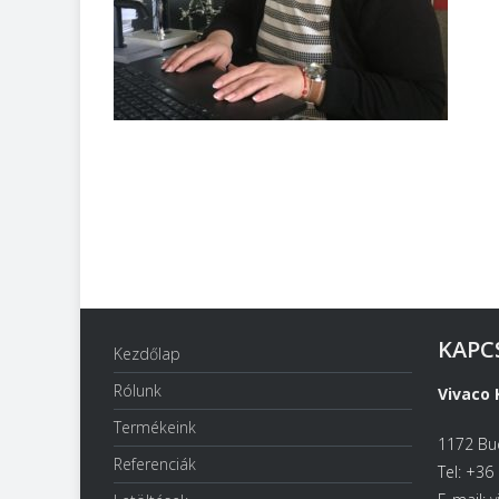
KAPC
Kezdőlap
Rólunk
Vivaco 
Termékeink
1172 Bud
Referenciák
Tel: +36