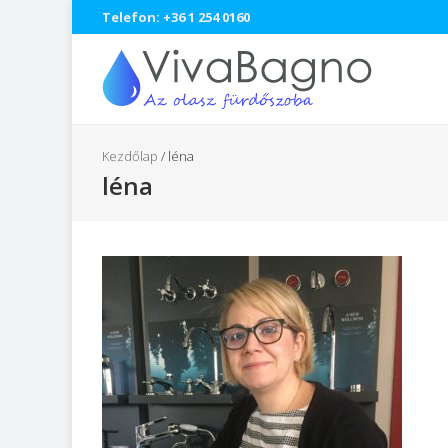
Telefon: +36 1 254 0160
Kezdőlap
/
léna
léna