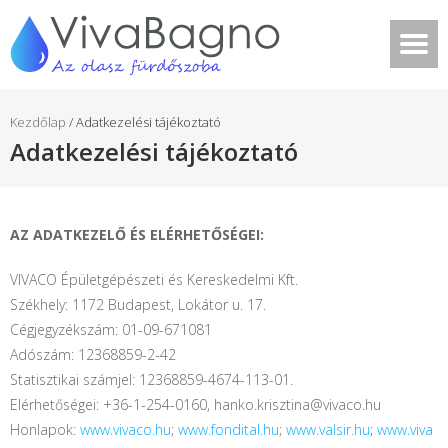
Kezdőlap
/
Adatkezelési tájékoztató
Adatkezelési tájékoztató
AZ ADATKEZELŐ ÉS ELÉRHETŐSÉGEI:
VIVACO Épületgépészeti és Kereskedelmi Kft.
Székhely: 1172 Budapest, Lokátor u. 17.
Cégjegyzékszám: 01-09-671081
Adószám: 12368859-2-42
Statisztikai számjel: 12368859-4674-113-01.
Elérhetőségei: +36-1-254-0160, hanko.krisztina@vivaco.hu
Honlapok:
www.vivaco.hu
;
www.fondital.hu
;
www.valsir.hu
;
www.viva