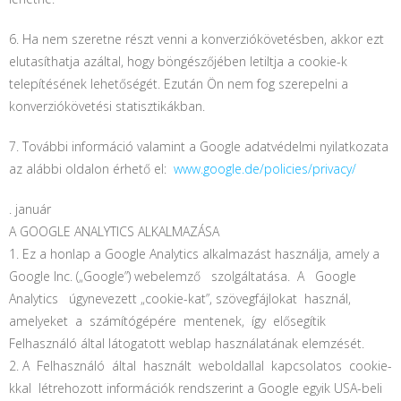
6. Ha nem szeretne részt venni a konverziókövetésben, akkor ezt
elutasíthatja azáltal, hogy böngészőjében letiltja a cookie-k
telepítésének lehetőségét. Ezután Ön nem fog szerepelni a
konverziókövetési statisztikákban.
7. További információ valamint a Google adatvédelmi nyilatkozata
az alábbi oldalon érhető el:
www.google.de/policies/privacy/
. január
A GOOGLE ANALYTICS ALKALMAZÁSA
1. Ez a honlap a Google Analytics alkalmazást használja, amely a
Google Inc. („Google”) webelemző szolgáltatása. A Google
Analytics úgynevezett „cookie-kat”, szövegfájlokat használ,
amelyeket a számítógépére mentenek, így elősegítik
Felhasználó által látogatott weblap használatának elemzését.
2. A Felhasználó által használt weboldallal kapcsolatos cookie-
kkal létrehozott információk rendszerint a Google egyik USA-beli