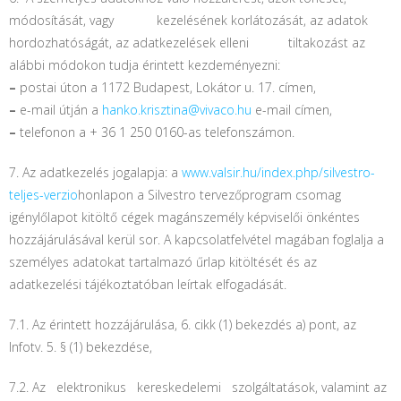
módosítását, vagy kezelésének korlátozását, az adatok
hordozhatóságát, az adatkezelések elleni tiltakozást az
alábbi módokon tudja érintett kezdeményezni:
–
postai úton a 1172 Budapest, Lokátor u. 17. címen,
–
e-mail útján a
hanko.krisztina@vivaco.hu
e-mail címen,
–
telefonon a + 36 1 250 0160-as telefonszámon.
7. Az adatkezelés jogalapja: a
www.valsir.hu/index.php/silvestro-
teljes-verzio
honlapon a
Silvestro tervezőprogram csomag
igénylőlapot kitöltő cégek magánszemély képviselői önkéntes
hozzájárulásával kerül sor. A kapcsolatfelvétel magában foglalja a
személyes adatokat tartalmazó űrlap kitöltését és az
adatkezelési tájékoztatóban leírtak elfogadását.
7.1. Az érintett hozzájárulása, 6. cikk (1) bekezdés a) pont, az
Infotv. 5. § (1) bekezdése,
7.2. Az elektronikus kereskedelemi szolgáltatások, valamint az