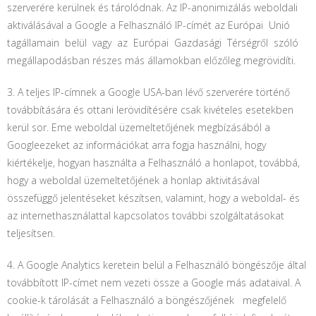
szerverére kerülnek és tárolódnak. Az IP-anonimizálás weboldali
aktiválásával a Google a Felhasználó IP-címét az Európai Unió
tagállamain belül vagy az Európai Gazdasági Térségről szóló
megállapodásban részes más államokban előzőleg megrövidíti.
3. A teljes IP-címnek a Google USA-ban lévő szerverére történő
továbbítására és ottani lerövidítésére csak kivételes esetekben
kerül sor. Eme weboldal üzemeltetőjének megbízásából a
Googleezeket az információkat arra fogja használni, hogy
kiértékelje, hogyan használta a Felhasználó a honlapot, továbbá,
hogy a weboldal üzemeltetőjének a honlap aktivitásával
összefüggő jelentéseket készítsen, valamint, hogy a weboldal- és
az internethasználattal kapcsolatos további szolgáltatásokat
teljesítsen.
4. A Google Analytics keretein belül a Felhasználó böngészője által
továbbított IP-címet nem vezeti össze a Google más adataival. A
cookie-k tárolását a Felhasználó a böngészőjének megfelelő