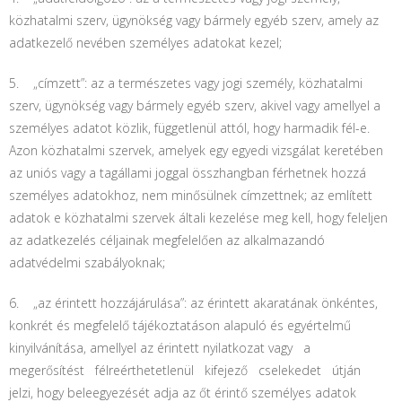
közhatalmi szerv, ügynökség vagy bármely egyéb szerv, amely az
adatkezelő nevében személyes adatokat kezel;
5. „címzett”: az a természetes vagy jogi személy, közhatalmi
szerv, ügynökség vagy bármely egyéb szerv, akivel vagy amellyel a
személyes adatot közlik, függetlenül attól, hogy harmadik fél-e.
Azon közhatalmi szervek, amelyek egy egyedi vizsgálat keretében
az uniós vagy a tagállami joggal összhangban férhetnek hozzá
személyes adatokhoz, nem minősülnek címzettnek; az említett
adatok e közhatalmi szervek általi kezelése meg kell, hogy feleljen
az adatkezelés céljainak megfelelően az alkalmazandó
adatvédelmi szabályoknak;
6. „az érintett hozzájárulása”: az érintett akaratának önkéntes,
konkrét és megfelelő tájékoztatáson alapuló és egyértelmű
kinyilvánítása, amellyel az érintett nyilatkozat vagy a
megerősítést félreérthetetlenül kifejező cselekedet útján
jelzi, hogy beleegyezését adja az őt érintő személyes adatok