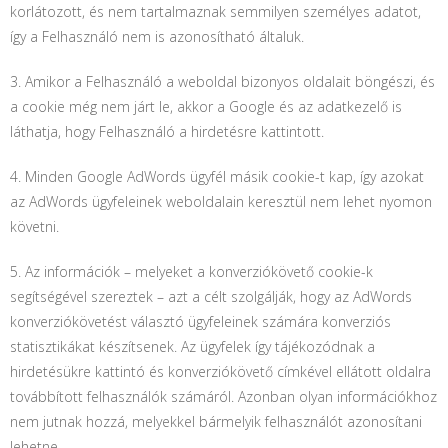
korlátozott, és nem tartalmaznak semmilyen személyes adatot,
így a Felhasználó nem is azonosítható általuk.
3. Amikor a Felhasználó a weboldal bizonyos oldalait böngészi, és
a cookie még nem járt le, akkor a Google és az adatkezelő is
láthatja, hogy Felhasználó a hirdetésre kattintott.
4. Minden Google AdWords ügyfél másik cookie-t kap, így azokat
az AdWords ügyfeleinek weboldalain keresztül nem lehet nyomon
követni.
5. Az információk – melyeket a konverziókövető cookie-k
segítségével szereztek – azt a célt szolgálják, hogy az AdWords
konverziókövetést választó ügyfeleinek számára konverziós
statisztikákat készítsenek. Az ügyfelek így tájékozódnak a
hirdetésükre kattintó és konverziókövető címkével ellátott oldalra
továbbított felhasználók számáról. Azonban olyan információkhoz
nem jutnak hozzá, melyekkel bármelyik felhasználót azonosítani
lehetne.