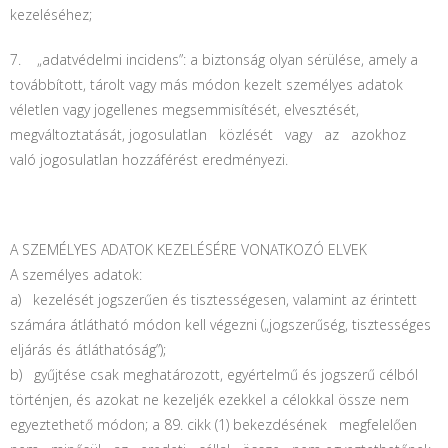
kezeléséhez;
7. „adatvédelmi incidens”: a biztonság olyan sérülése, amely a
továbbított, tárolt vagy más módon kezelt személyes adatok
véletlen vagy jogellenes megsemmisítését, elvesztését,
megváltoztatását, jogosulatlan közlését vagy az azokhoz
való jogosulatlan hozzáférést eredményezi.
A SZEMÉLYES ADATOK KEZELÉSÉRE VONATKOZÓ ELVEK
A személyes adatok:
a) kezelését jogszerűen és tisztességesen, valamint az érintett
számára átlátható módon kell végezni („jogszerűség, tisztességes
eljárás és átláthatóság”);
b) gyűjtése csak meghatározott, egyértelmű és jogszerű célból
történjen, és azokat ne kezeljék ezekkel a célokkal össze nem
egyeztethető módon; a 89. cikk (1) bekezdésének megfelelően