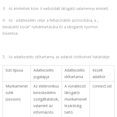
3. Az érintettek köre: A weboldalt látogató valamennyi érintett.
4. Az adatkezelés célja: a felhasználók azonosítása, a „
bevásárló kosár” nyilvántartására és a látogatók nyomon
követése.
5. Az adatkezelés időtartama, az adatok törlésének határideje:
Süti típusa
Adatkezelés
Adatkezelés
Kezelt
jogalapja
időtartama
adatkör
Munkamenet
Az elektronikus
A vonatkozó
connect.sid
sütik
kereskedelmi
látogatói
(session)
szolgáltatások,
munkamenet
valamint az
lezárásáig
információs
tartó