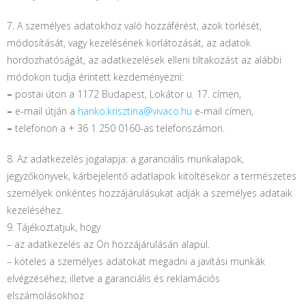
7. A személyes adatokhoz való hozzáférést, azok törlését,
módosítását, vagy kezelésének korlátozását, az adatok
hordozhatóságát, az adatkezelések elleni tiltakozást az alábbi
módokon tudja érintett kezdeményezni:
–
postai úton a 1172 Budapest, Lokátor u. 17. címen,
–
e-mail útján a
hanko.krisztina@vivaco.hu
e-mail címen,
–
telefonon a + 36 1 250 0160-as telefonszámon.
8. Az adatkezelés jogalapja: a garanciális munkalapok,
jegyzőkönyvek, kárbejelentő adatlapok kitöltésekor a természetes
személyek önkéntes hozzájárulásukat adják a személyes adataik
kezeléséhez.
9. Tájékoztatjuk, hogy
– az adatkezelés az Ön hozzájárulásán alapul.
– köteles a személyes adatokat megadni a javítási munkák
elvégzéséhez, illetve a garanciális és reklamációs
elszámolásokhoz