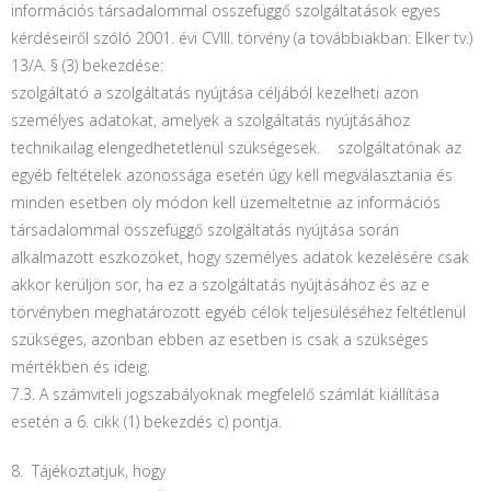
információs társadalommal összefüggő szolgáltatások egyes
kérdéseiről szóló 2001. évi CVIII. törvény (a továbbiakban: Elker tv.)
13/A. § (3) bekezdése:
szolgáltató a szolgáltatás nyújtása céljából kezelheti azon
személyes adatokat, amelyek a szolgáltatás nyújtásához
technikailag elengedhetetlenül szükségesek. szolgáltatónak az
egyéb feltételek azonossága esetén úgy kell megválasztania és
minden esetben oly módon kell üzemeltetnie az információs
társadalommal összefüggő szolgáltatás nyújtása során
alkalmazott eszközöket, hogy személyes adatok kezelésére csak
akkor kerüljön sor, ha ez a szolgáltatás nyújtásához és az e
törvényben meghatározott egyéb célok teljesüléséhez feltétlenül
szükséges, azonban ebben az esetben is csak a szükséges
mértékben és ideig.
7.3. A számviteli jogszabályoknak megfelelő számlát kiállítása
esetén a 6. cikk (1) bekezdés c) pontja.
8. Tájékoztatjuk, hogy