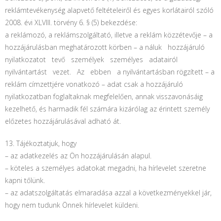
reklámtevékenység alapvető feltételeiről és egyes korlátairól szóló
2008. évi XLVIII. törvény 6. § (5) bekezdése:
a reklámozó, a reklámszolgáltató, illetve a reklám közzétevője – a
hozzájárulásban meghatározott körben – a náluk hozzájáruló
nyilatkozatot tevő személyek személyes adatairól
nyilvántartást vezet. Az ebben a nyilvántartásban rögzített – a
reklám címzettjére vonatkozó – adat csak a hozzájáruló
nyilatkozatban foglaltaknak megfelelően, annak visszavonásáig
kezelhető, és harmadik fél számára kizárólag az érintett személy
előzetes hozzájárulásával adható át.
13. Tájékoztatjuk, hogy
– az adatkezelés az Ön hozzájárulásán alapul.
– köteles a személyes adatokat megadni, ha hírlevelet szeretne
kapni tőlünk.
– az adatszolgáltatás elmaradása azzal a következményekkel jár,
hogy nem tudunk Önnek hírlevelet küldeni.