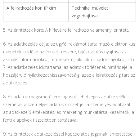
A feliratkozás kori IP cím
Technikai művelet
végrehajtása.
5. Az érintettek köre: A hírlevélre feliratkozó valamennyi érintett.
6. Az adatkezelés célja: az ügyfél reklámot tartalmazó elektronikus
üzenetek küldése az érintett részére, tájékoztatás nyújtása az
aktuális információkról, termékekről, akciókról, újdonságokról, stb.
7. Az adatkezelés időtartama, az adatok törlésének határideje: a
hozzájáruló nyilatkozat visszavonásáig, azaz a leiratkozásig tart az
adatkezelés.
8. Az adatok megismerésére jogosult lehetséges adatkezelők
személye, a személyes adatok címzettjei: a személyes adatokat
az adatkezelő értékesítési és marketing munkatársai kezelhetik, a
fenti alapelvek tiszteletben tartásával.
9. Az érintettek adatkezeléssel kapcsolatos jogainak ismertetése: