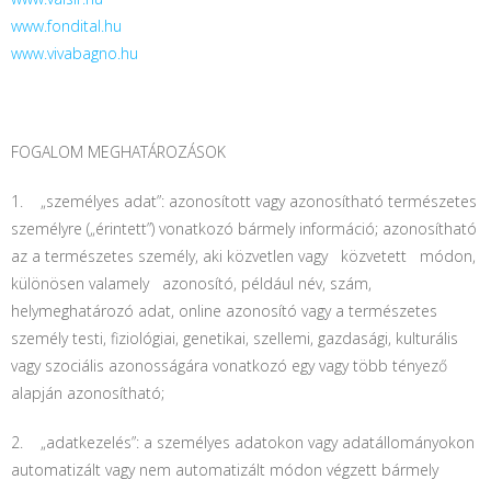
www.fondital.hu
www.vivabagno.hu
FOGALOM MEGHATÁROZÁSOK
1. „személyes adat”: azonosított vagy azonosítható természetes
személyre („érintett”) vonatkozó bármely információ; azonosítható
az a természetes személy, aki közvetlen vagy közvetett módon,
különösen valamely azonosító, például név, szám,
helymeghatározó adat, online azonosító vagy a természetes
személy testi, fiziológiai, genetikai, szellemi, gazdasági, kulturális
vagy szociális azonosságára vonatkozó egy vagy több tényező
alapján azonosítható;
2. „adatkezelés”: a személyes adatokon vagy adatállományokon
automatizált vagy nem automatizált módon végzett bármely