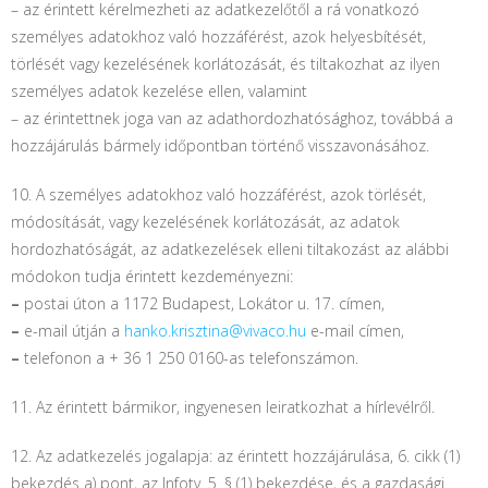
– az érintett kérelmezheti az adatkezelőtől a rá vonatkozó
személyes adatokhoz való hozzáférést, azok helyesbítését,
törlését vagy kezelésének korlátozását, és tiltakozhat az ilyen
személyes adatok kezelése ellen, valamint
– az érintettnek joga van az adathordozhatósághoz, továbbá a
hozzájárulás bármely időpontban történő visszavonásához.
10. A személyes adatokhoz való hozzáférést, azok törlését,
módosítását, vagy kezelésének korlátozását, az adatok
hordozhatóságát, az adatkezelések elleni tiltakozást az alábbi
módokon tudja érintett kezdeményezni:
–
postai úton a 1172 Budapest, Lokátor u. 17. címen,
–
e-mail útján a
hanko.krisztina@vivaco.hu
e-mail címen,
–
telefonon a + 36 1 250 0160-as telefonszámon.
11. Az érintett bármikor, ingyenesen leiratkozhat a hírlevélről.
12. Az adatkezelés jogalapja: az érintett hozzájárulása, 6. cikk (1)
bekezdés a) pont, az Infotv. 5. § (1) bekezdése, és a gazdasági