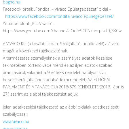
bagno.hu
Facebook profil: „Fondital – Vivaco Épületgépészet” oldal –
https://www.facebook.com/fondital.vivaco.epuletgepeszet/
Youtube oldal: „Kft. Vivaco” –
https://www.youtube.com/channel/UCiofe9CCNkhoq-Ucf0_3KCw
A VIVACO Kft. (a továbbiakban: Szolgáltató, adatkezelő) alá veti
magát a következő tájékoztatónak.
A természetes személyeknek a személyes adatok kezelése
tekintetében történő védelméről és az ilyen adatok szabad
áramlásáról, valamint a 95/46/EK rendelet hatályon kívül
helyezéséről (általános adatvédelmi rendelet) AZ EURÓPAI
PARLAMENT ÉS A TANÁCS (EU) 2016/679 RENDELETE (2016. április
27.) szerint az alábbi tájékoztatást adjuk.
Jelen adatkezelési tájékoztató az alábbi oldalak adatkezelését
szabályozza:
www.vivaco.hu
www.valsir.hu