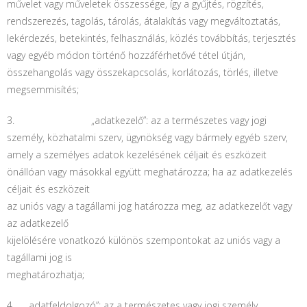
művelet vagy műveletek összessége, így a gyűjtés, rögzítés,
rendszerezés, tagolás, tárolás, átalakítás vagy megváltoztatás,
lekérdezés, betekintés, felhasználás, közlés továbbítás, terjesztés
vagy egyéb módon történő hozzáférhetővé tétel útján,
összehangolás vagy összekapcsolás, korlátozás, törlés, illetve
megsemmisítés;
3. „adatkezelő”: az a természetes vagy jogi
személy, közhatalmi szerv, ügynökség vagy bármely egyéb szerv,
amely a személyes adatok kezelésének céljait és eszközeit
önállóan vagy másokkal együtt meghatározza; ha az adatkezelés
céljait és eszközeit
az uniós vagy a tagállami jog határozza meg, az adatkezelőt vagy
az adatkezelő
kijelölésére vonatkozó különös szempontokat az uniós vagy a
tagállami jog is
meghatározhatja;
4. „adatfeldolgozó”: az a természetes vagy jogi személy,