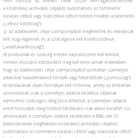
nem minősül az eredeti céllal össze nem egyeztethetőnek
a közérdekű archiválás céljából, tudományos és történelmi
kutatási célból vagy statisztikai célból történő további adatkezelés
(„célhoz kötöttség”);
c) az adatkezelés céljai szempontjából megfelelőek és relevánsak
kell, hogy legyenek, és a szükségesre kell korlátozódniuk
(„adattakarékosság”);
d) pontosnak és szükség esetén naprakésznek kell lenniük;
minden észszerű intézkedést meg kell tenni annak érdekében,
hogy az adatkezelés céljai
szempontjából pontatlan személyes
adatokat haladéktalanul töröljék vagy helyesbítsék („pontosság”);
e) tárolásának olyan formában kell történnie, amely az érintettek
azonosítását csak a személyes adatok kezelése céljainak
eléréséhez szükséges ideig teszi lehetővé; a személyes adatok
ennél hosszabb ideig történő tárolására csak akkor kerülhet sor,
amennyiben a személyes adatok kezelésére a 89Ǥ cikk (1)
bekezdésének megfelelően közérdekű archiválás céljából,
tudományos és történelmi kutatási célból vagy statisztikai célból