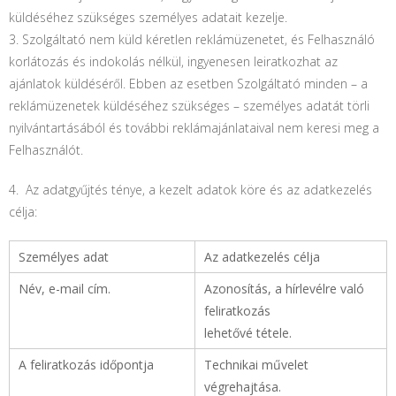
küldéséhez szükséges személyes adatait kezelje.
3. Szolgáltató nem küld kéretlen reklámüzenetet, és Felhasználó
korlátozás és indokolás nélkül, ingyenesen leiratkozhat az
ajánlatok küldéséről. Ebben az esetben Szolgáltató minden – a
reklámüzenetek küldéséhez szükséges – személyes adatát törli
nyilvántartásából és további reklámajánlataival nem keresi meg a
Felhasználót.
4. Az adatgyűjtés ténye, a kezelt adatok köre és az adatkezelés
célja:
Személyes adat
Az adatkezelés célja
Név, e-mail cím.
Azonosítás, a hírlevélre való
feliratkozás
lehetővé tétele.
A feliratkozás időpontja
Technikai művelet
végrehajtása.