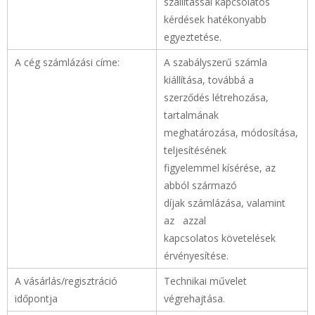
szállítással kapcsolatos
kérdések hatékonyabb
egyeztetése.
A cég számlázási címe:
A szabályszerű számla
kiállítása, továbbá a
szerződés létrehozása,
tartalmának
meghatározása, módosítása,
teljesítésének
figyelemmel kísérése, az
abból származó
díjak számlázása, valamint
az azzal
kapcsolatos követelések
érvényesítése.
A vásárlás/regisztráció
Technikai művelet
időpontja
végrehajtása.