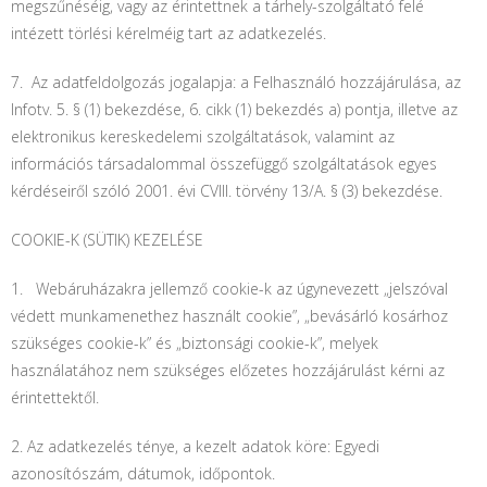
megszűnéséig, vagy az érintettnek a tárhely-szolgáltató felé
intézett törlési kérelméig tart az adatkezelés.
7.
Az adatfeldolgozás jogalapja: a Felhasználó hozzájárulása, az
Infotv. 5. § (1) bekezdése, 6. cikk (1) bekezdés a) pontja, illetve az
elektronikus kereskedelemi szolgáltatások, valamint az
információs társadalommal összefüggő szolgáltatások egyes
kérdéseiről szóló 2001. évi CVIII. törvény 13/A. § (3) bekezdése.
COOKIE-K (SÜTIK) KEZELÉSE
1. Webáruházakra jellemző cookie-k az úgynevezett „jelszóval
védett munkamenethez használt cookie”, „bevásárló kosárhoz
szükséges cookie-k” és „biztonsági cookie-k”, melyek
használatához nem szükséges előzetes hozzájárulást kérni az
érintettektől.
2. Az adatkezelés ténye, a kezelt adatok köre: Egyedi
azonosítószám, dátumok, időpontok.