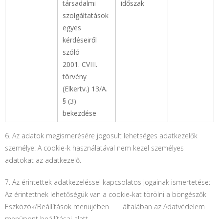
társadalmi
időszak
szolgáltatások
egyes
kérdéseiről
szóló
2001. CVIII.
törvény
(Elkertv.) 13/A.
§ (3)
bekezdése
6. Az adatok megismerésére jogosult lehetséges adatkezelők
személye: A cookie-k használatával nem kezel személyes
adatokat az adatkezelő.
7. Az érintettek adatkezeléssel kapcsolatos jogainak ismertetése:
Az érintettnek lehetőségük van a cookie-kat törölni a böngészők
Eszközök/Beállítások menüjében általában az Adatvédelem
menüpont beállításai alatt.