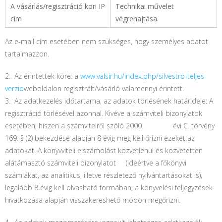
A vásárlás/regisztráció kori IP
Technikai művelet
cím
végrehajtása.
Az e-mail cím esetében nem szükséges, hogy személyes adatot
tartalmazzon.
2. Az érintettek köre: a
www.valsir.hu/index.php/silvestro-teljes-
verzio
weboldalon regisztrált/vásárló valamennyi érintett.
3.
Az adatkezelés időtartama, az adatok törlésének határideje: A
regisztráció törlésével azonnal. Kivéve a számviteli bizonylatok
esetében, hiszen a számvitelről szóló 2000. évi C. törvény
169. § (2) bekezdése alapján 8 évig meg kell őrizni ezeket az
adatokat. A könyvviteli elszámolást közvetlenül és közvetetten
alátámasztó számviteli bizonylatot (ideértve a főkönyvi
számlákat, az analitikus, illetve részletező nyilvántartásokat is),
legalább 8 évig kell olvasható formában, a könyvelési feljegyzések
hivatkozása alapján visszakereshető módon megőrizni.