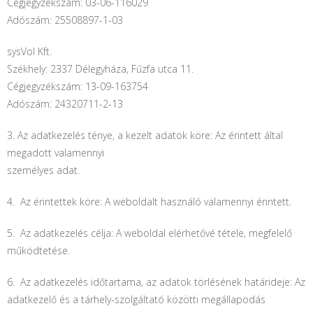
Cégjegyzékszám:
03-06-116029
Adószám: 25508897-1-03
sysVol Kft.
Székhely: 2337 Délegyháza, Fűzfa utca 11.
Cégjegyzékszám: 13-09-163754
Adószám: 24320711-2-13
3. Az adatkezelés ténye, a kezelt adatok köre: Az érintett által
megadott valamennyi
személyes adat.
4. Az érintettek köre: A weboldalt használó valamennyi érintett.
5. Az adatkezelés célja: A weboldal elérhetővé tétele, megfelelő
működtetése.
6. Az adatkezelés időtartama, az adatok törlésének határideje: Az
adatkezelő és a tárhely-szolgáltató közötti megállapodás