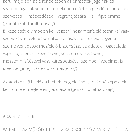
kerül majd sor, az e rendeletben az érintettek jogainak és
szabadságainak védelme érdekében előírt megfelelő technikai és
szervezési intézkedések végrehajtására is figyelemmel
(„korlátozott tárolhatóság”);
f) kezelését oly módon kell végezni, hogy megfelelő technikai vagy
szervezési intézkedések alkalmazásával biztosítva legyen a
személyes adatok megfelelő biztonsága, az adatok jogosulatlan
vagy jogellenes kezelésével, véletlen elvesztésével,
megsemmisítésével vagy károsodásával szembeni védelmet is
ideértve („integritás és bizalmas jelleg”).
Az adatkezelő felelős a fentiek megfelelésért, továbbá képesnek
kell lennie e megfelelés igazolására („elszámoltathatóság”).
ADATKEZELÉSEK
WEBÁRUHÁZ MŰKÖDTETÉSHEZ KAPCSOLÓDÓ ADATKEZELÉS – A