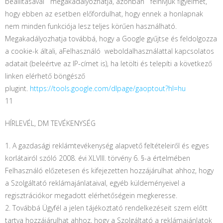
beállításával megakadályozhatja, azonban felhívjuk figyelmét,
hogy ebben az esetben előfordulhat, hogy ennek a honlapnak
nem minden funkciója lesz teljes körűen használható.
Megakadályozhatja továbbá, hogy a Google gyűjtse és feldolgozza
a cookie-k általi, aFelhasználó weboldalhasználattal kapcsolatos
adatait (beleértve az IP-címet is), ha letölti és telepíti a következő
linken elérhető böngésző
plugint.
https://tools.google.com/dlpage/gaoptout?hl=hu
11
HÍRLEVÉL, DM TEVÉKENYSÉG
1.
A gazdasági reklámtevékenység alapvető feltételeiről és egyes
korlátairól szóló 2008. évi XLVIII. törvény 6. §-a értelmében
Felhasználó előzetesen és kifejezetten hozzájárulhat ahhoz, hogy
a Szolgáltató reklámajánlataival, egyéb küldeményeivel a
regisztrációkor megadott elérhetőségein megkeresse.
2. Továbbá Ügyfél a jelen tájékoztató rendelkezéseit szem előtt
tartva hozzájárulhat ahhoz, hogy a Szolgáltató a reklámajánlatok