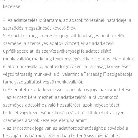
kezelése.
4. Az adatkezelés időtartama, az adatok törlésének határideje: a
szerződés megszűnését követő 5 év.
5. Az adatok megismerésére jogosult lehetséges adatkezelők
személye, a személyes adatok címzettjei: az adatkezelő
ügyfélkapcsolati és szervíztevékenységi feladatot ellátó
munkavállalói, marketing tevékenységével kapcsolatos feladatokat
ellátó munkavállalói, adatfeldolgozóként a Társaság könyvelését
végző társaság munkavállalói, valamint a Társaság IT szolgáltatója
tárhelyszolgáltatást végző munkavállalói.
6. Az érintettek adatkezeléssel kapcsolatos jogainak ismertetése:
– az érintett kérelmezheti az adatkezelőtől a rá vonatkozó
személyes adatokhoz való hozzáférést, azok helyesbítését,
törlését vagy kezelésének korlátozását, és tiltakozhat az ilyen
személyes adatok kezelése ellen, valamint
– az érintettnek joga van az adathordozhatósághoz, továbbá a
hozzájárulás bármely időpontban történő visszavonásához.