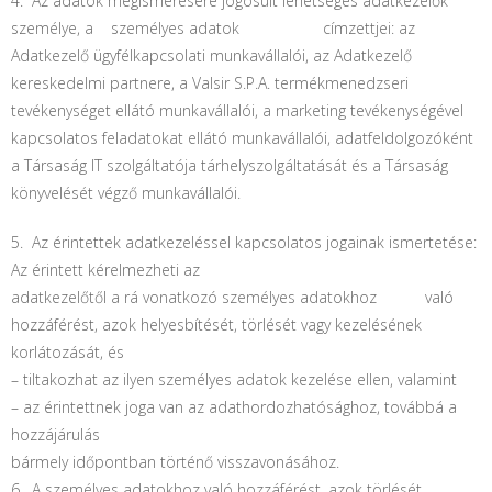
4. Az adatok megismerésére jogosult lehetséges adatkezelők
személye, a személyes adatok címzettjei: az
Adatkezelő ügyfélkapcsolati munkavállalói, az Adatkezelő
kereskedelmi partnere, a Valsir S.P.A. termékmenedzseri
tevékenységet ellátó munkavállalói, a marketing tevékenységével
kapcsolatos feladatokat ellátó munkavállalói, adatfeldolgozóként
a Társaság IT szolgáltatója tárhelyszolgáltatását és a Társaság
könyvelését végző munkavállalói.
5. Az érintettek adatkezeléssel kapcsolatos jogainak ismertetése:
Az érintett kérelmezheti az
adatkezelőtől a rá vonatkozó személyes adatokhoz való
hozzáférést, azok helyesbítését, törlését vagy kezelésének
korlátozását, és
– tiltakozhat az ilyen személyes adatok kezelése ellen, valamint
– az érintettnek joga van az adathordozhatósághoz, továbbá a
hozzájárulás
bármely időpontban történő visszavonásához.
6. A személyes adatokhoz való hozzáférést, azok törlését,