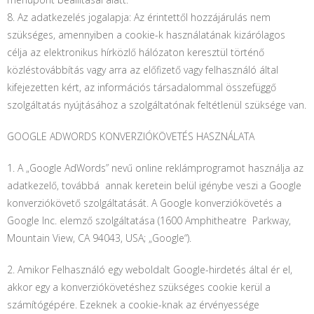
8. Az adatkezelés jogalapja: Az érintettől hozzájárulás nem
szükséges, amennyiben a cookie-k használatának kizárólagos
célja az elektronikus hírközlő hálózaton keresztül történő
közléstovábbítás vagy arra az előfizető vagy felhasználó által
kifejezetten kért, az információs társadalommal összefüggő
szolgáltatás nyújtásához a szolgáltatónak feltétlenül szüksége van.
GOOGLE ADWORDS KONVERZIÓKÖVETÉS HASZNÁLATA
1. A „Google AdWords” nevű online reklámprogramot használja az
adatkezelő, továbbá annak keretein belül igénybe veszi a Google
konverziókövető szolgáltatását. A Google konverziókövetés a
Google Inc. elemző szolgáltatása (1600 Amphitheatre Parkway,
Mountain View, CA 94043, USA; „Google“).
2. Amikor Felhasználó egy weboldalt Google-hirdetés által ér el,
akkor egy a konverziókövetéshez szükséges cookie kerül a
számítógépére. Ezeknek a cookie-knak az érvényessége