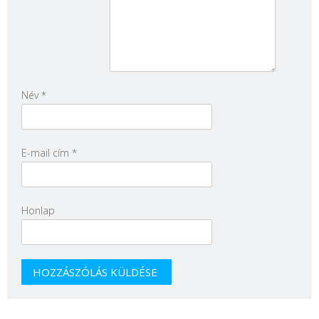
Név
*
E-mail cím
*
Honlap