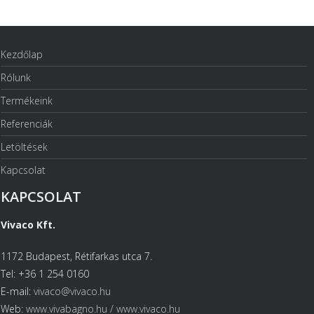
Kezdőlap
Rólunk
Termékeink
Referenciák
Letöltések
Kapcsolat
KAPCSOLAT
Vivaco Kft.
1172 Budapest, Rétifarkas utca 7.
Tel: +36 1 254 0160
E-mail:
vivaco@vivaco.hu
Web:
www.vivabagno.hu /
www.vivaco.hu