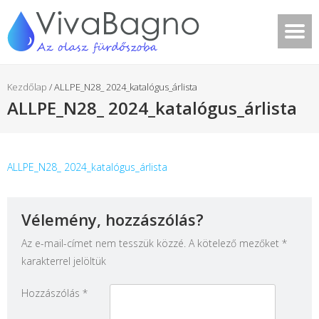
Kezdőlap
/
ALLPE_N28_ 2024_katalógus_árlista
ALLPE_N28_ 2024_katalógus_árlista
ALLPE_N28_ 2024_katalógus_árlista
Vélemény, hozzászólás?
Az e-mail-címet nem tesszük közzé.
A kötelező mezőket
*
karakterrel jelöltük
Hozzászólás
*